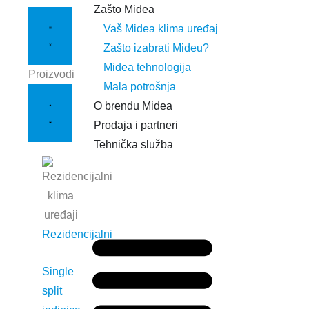
Zašto Midea
Vaš Midea klima uređaj
Zašto izabrati Mideu?
Midea tehnologija
Proizvodi
Mala potrošnja
O brendu Midea
Prodaja i partneri
Tehnička služba
Rezidencijalni
Single
split