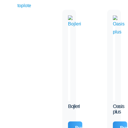
toplote
Bojleri
Oasis
plus
Pročitajte
Proč