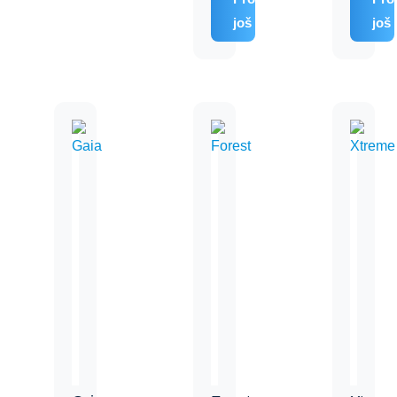
još
još