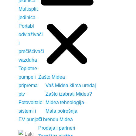
jedinica
Multisplit
jedinica
Portabl
odvlaživači
i
prečišćivači
vazduha
Toplotne
pumpe i
Zašto Midea
Kontakt
priprema
Vaš Midea klima uređaj
Elcom Trade d.o.o.
ptv
Zašto izabrati Mideu?
+381 11 301 5505
Fotovoltaic
Midea tehnologija
Autoput za Zagreb 71, Beograd 11271
sistemi i
Mala potrošnja
office@midea.rs
EV punjači
O brendu Midea
Prodaja i partneri