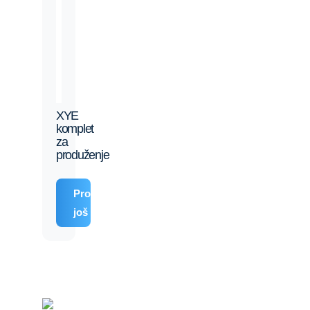
XYE
komplet
za
produženje
Pročitajte
još