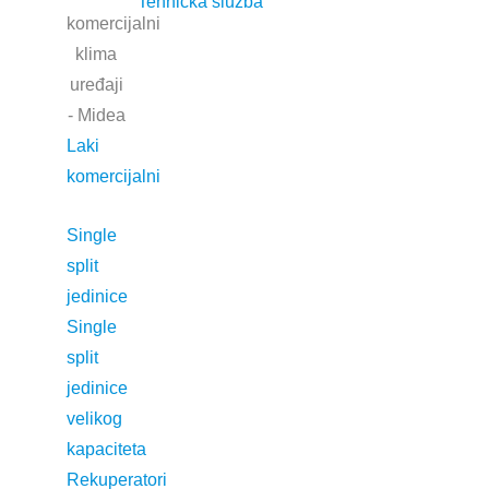
Tehnička služba
Jednostavno savršena
jt napravio Web Building Team
Laki
komercijalni
Single
split
jedinice
Single
split
jedinice
velikog
kapaciteta
Rekuperatori