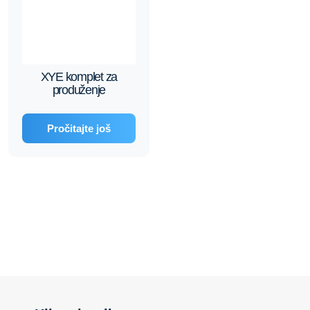
XYE komplet za
produženje
Pročitajte još