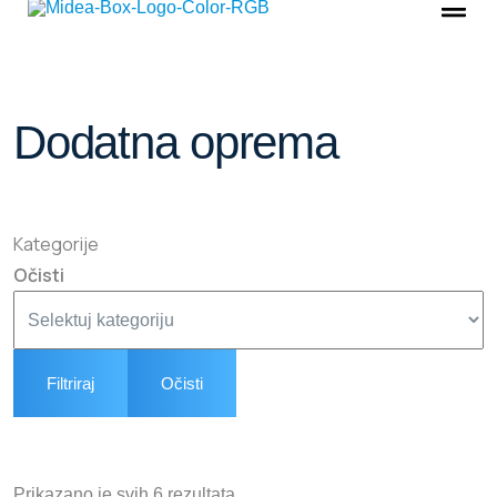
Dodatna oprema
Kategorije
Očisti
Filtriraj
Očisti
Prikazano je svih 6 rezultata