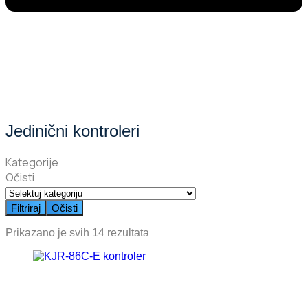
Jedinični kontroleri
Kategorije
Očisti
Filtriraj
Očisti
Prikazano je svih 14 rezultata