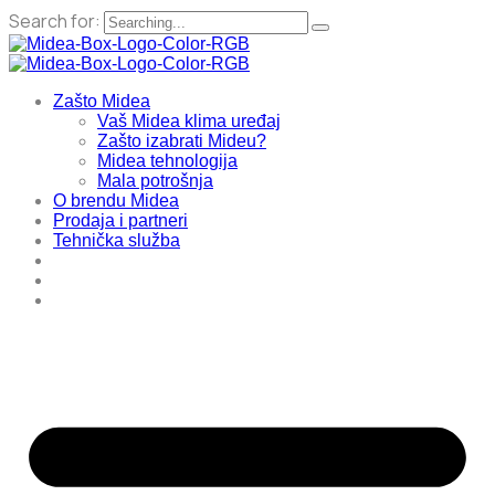
Search for:
Zašto Midea
Vaš Midea klima uređaj
Zašto izabrati Mideu?
Midea tehnologija
Mala potrošnja
O brendu Midea
Prodaja i partneri
Tehnička služba