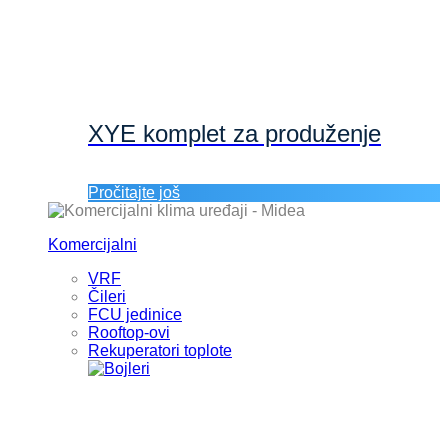
XYE komplet za produženje
Pročitajte još
Komercijalni
VRF
Čileri
FCU jedinice
Rooftop-ovi
Rekuperatori toplote