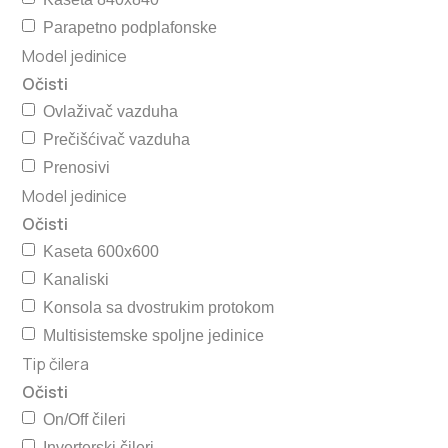
Parapetno podplafonske
Model jedinice
Očisti
Ovlaživač vazduha
Prečišćivač vazduha
Prenosivi
Model jedinice
Očisti
Kaseta 600x600
Kanaliski
Konsola sa dvostrukim protokom
Multisistemske spoljne jedinice
Tip čilera
Očisti
On/Off čileri
Inverterski čileri