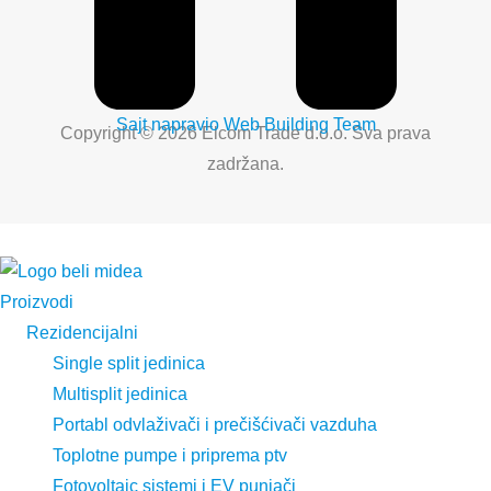
Sajt napravio Web Building Team
Copyright © 2026 Elcom Trade d.o.o. Sva prava
zadržana.
Proizvodi
Rezidencijalni
Single split jedinica
Multisplit jedinica
Portabl odvlaživači i prečišćivači vazduha
Toplotne pumpe i priprema ptv
Fotovoltaic sistemi i EV punjači