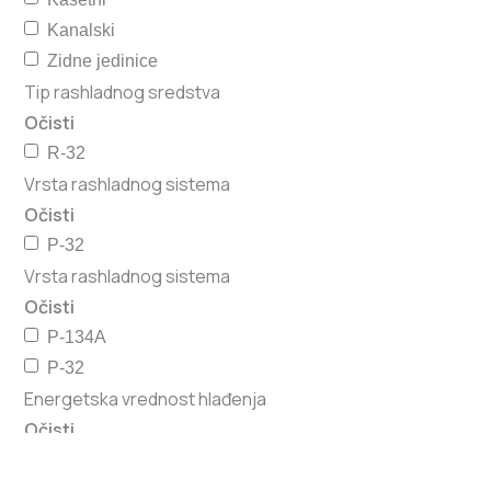
Kanalski
Zidne jedinice
Tip rashladnog sredstva
Očisti
R-32
Vrsta rashladnog sistema
Očisti
P-32
Vrsta rashladnog sistema
Očisti
P-134A
P-32
Energetska vrednost hlađenja
Očisti
A+++
A++