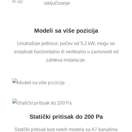
R-32
isključivanje
Modeli sa više pozicija
Unutrašnje jedinice, počev od 5,2 kW, mogu se
instalirati horizontalno ili vertikalno u zavisnosti od
zahteva instalacije.
Statički pritisak do 200 Pa
Statički pritisak kod nekih modela sa A7 kanalima