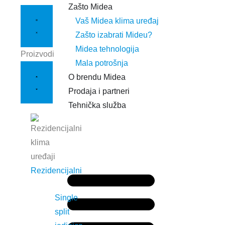
Zašto Midea
Vaš Midea klima uređaj
Zašto izabrati Mideu?
Midea tehnologija
Proizvodi
Mala potrošnja
O brendu Midea
Prodaja i partneri
Tehnička služba
Rezidencijalni
Single
split