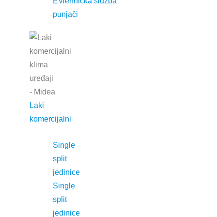
EV
Tehnička služba
punjači
Jednostavno savršena
Laki
komercijalni
Single
split
jedinice
Single
split
jedinice