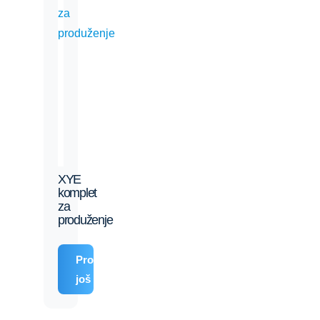
XYE
komplet
za
produženje
Pročitajte
još