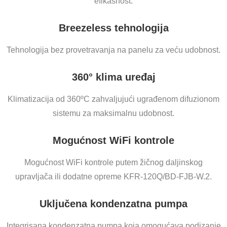
efikasnost.
Breezeless tehnologija
Tehnologija bez provetravanja na panelu za veću udobnost.
360° klima uređaj
Klimatizacija od 360ºC zahvaljujući ugrađenom difuzionom
sistemu za maksimalnu udobnost.
Mogućnost WiFi kontrole
Mogućnost WiFi kontrole putem žičnog daljinskog
upravljača ili dodatne opreme KFR-120Q/BD-FJB-W.2.
Uključena kondenzatna pumpa
Integrisana kondenzatna pumpa koja omogućava podizanje