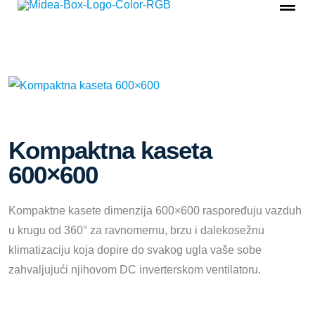
Kompaktna kaseta
600×600
Kompaktne kasete dimenzija 600×600 raspoređuju vazduh
u krugu od 360° za ravnomernu, brzu i dalekosežnu
klimatizaciju koja dopire do svakog ugla vaše sobe
zahvaljujući njihovom DC inverterskom ventilatoru.