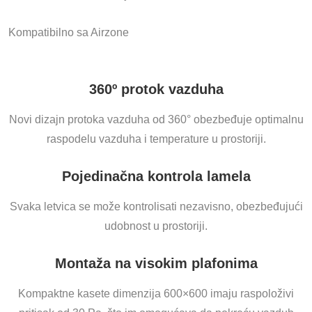
Kompatibilno sa Airzone
360º protok vazduha
Novi dizajn protoka vazduha od 360° obezbeđuje optimalnu
raspodelu vazduha i temperature u prostoriji.
Pojedinačna kontrola lamela
Svaka letvica se može kontrolisati nezavisno, obezbeđujući
udobnost u prostoriji.
Montaža na visokim plafonima
Kompaktne kasete dimenzija 600×600 imaju raspoloživi