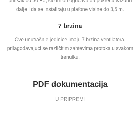
pritisak od 30 Pa, što im omogućava da pokreću vazduh
dalje i da se instaliraju u plafone visine do 3,5 m.
7 brzina
Ove unutrašnje jedinice imaju 7 brzina ventilatora,
prilagođavajući se različitim zahtevima protoka u svakom
trenutku.
PDF dokumentacija
U PRIPREMI