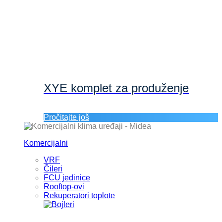
XYE komplet za produženje
Pročitajte još
Komercijalni
VRF
Čileri
FCU jedinice
Rooftop-ovi
Rekuperatori toplote