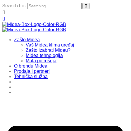
Search for:
Zašto Midea
Vaš Midea klima uređaj
Zašto izabrati Mideu?
Midea tehnologija
Mala potrošnja
O brendu Midea
Prodaja i partneri
Tehnička služba