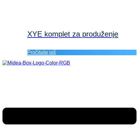
XYE komplet za produženje
Pročitajte još