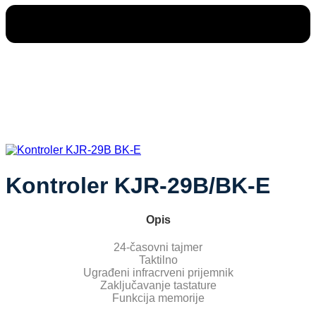
Kontroler KJR-29B/BK-E
Opis
24-časovni tajmer
Taktilno
Ugrađeni infracrveni prijemnik
Zaključavanje tastature
Funkcija memorije