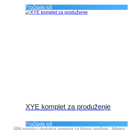
Pročitajte još
XYE komplet za produženje
Pročitajte još