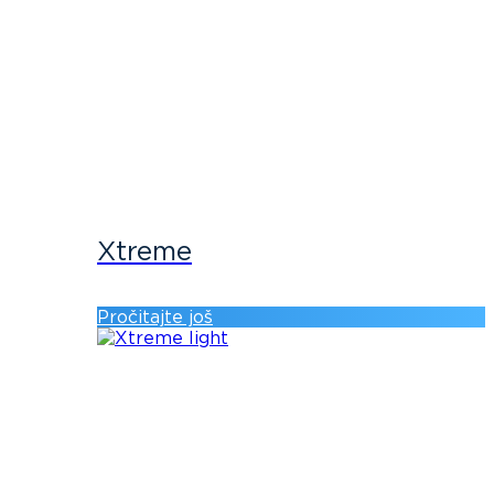
Xtreme
Pročitajte još