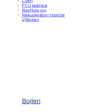
Čileri
FCU jedinice
Rooftop-ovi
Rekuperatori toplote
Bojleri