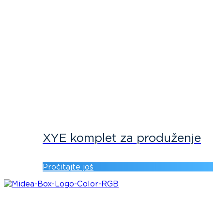
XYE komplet za produženje
Pročitajte još