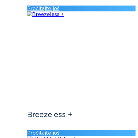
Pročitajte još
Breezeless +
Pročitajte još