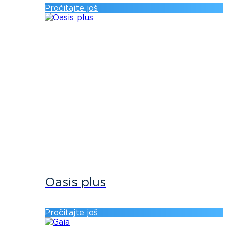
Pročitajte još
Oasis plus
Pročitajte još