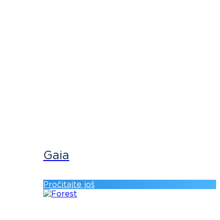
Gaia
Pročitajte još