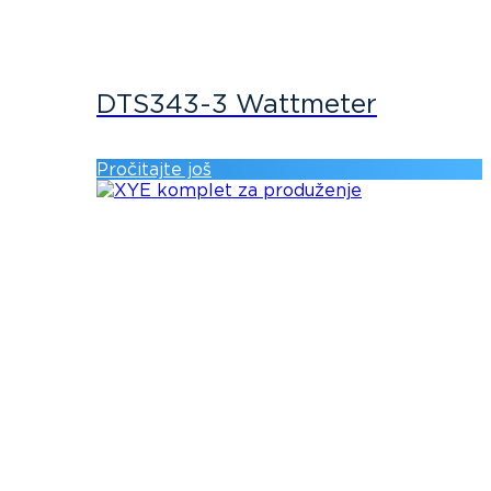
DTS343-3 Wattmeter
Pročitajte još