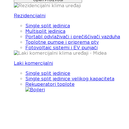
Rezidencijalni
Single split jedinica
Multisplit jedinica
Portabl odvlaživači i prečišćivači vazduha
Toplotne pumpe i priprema ptv
Fotovoltaic sistemi i EV punjači
Laki komercijalni
Single split jedinice
Single split jedinice velikog kapaciteta
Rekuperatori toplote