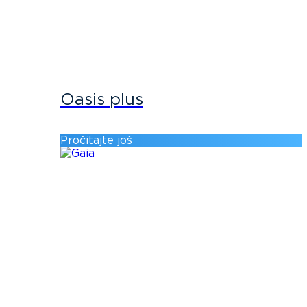
Oasis plus
Pročitajte još