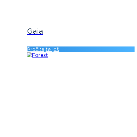
Gaia
Pročitajte još