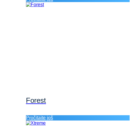
Forest
Pročitajte još