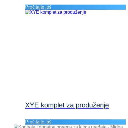
Pročitajte još
XYE komplet za produženje
Pročitajte još