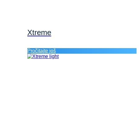
Xtreme
Pročitajte još