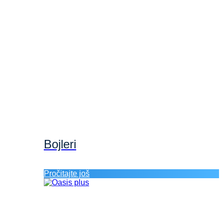
Bojleri
Pročitajte još