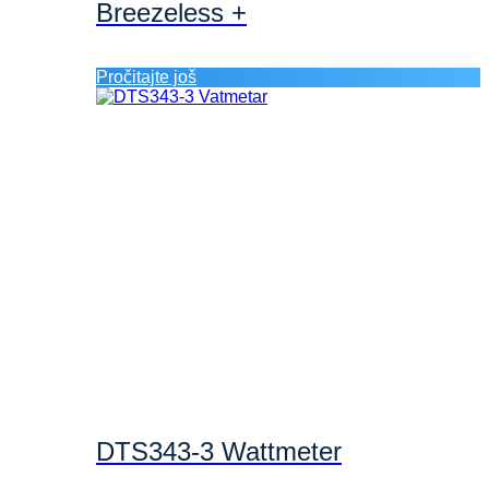
Breezeless +
Pročitajte još
DTS343-3 Wattmeter