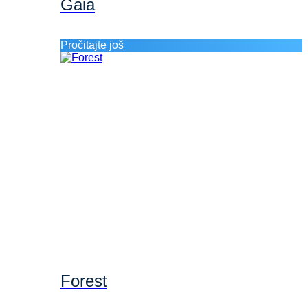
Gaia
Pročitajte još
Forest