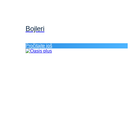
Bojleri
Pročitajte još