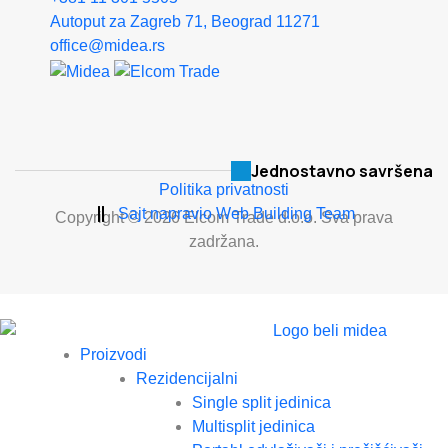
Autoput za Zagreb 71, Beograd 11271
office@midea.rs
Jednostavno savršena
Politika privatnosti
Sajt napravio Web Building Team
Copyright © 2026 Elcom Trade d.o.o. Sva prava
zadržana.
Proizvodi
Rezidencijalni
Single split jedinica
Multisplit jedinica