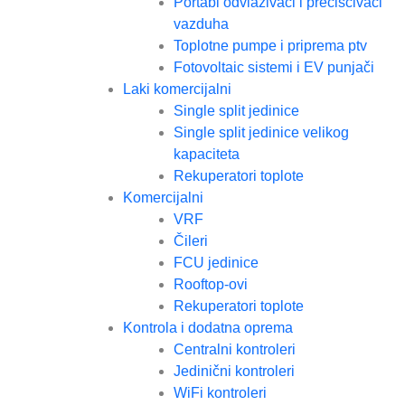
Portabl odvlaživači i prečišćivači
vazduha
Toplotne pumpe i priprema ptv
Fotovoltaic sistemi i EV punjači
Laki komercijalni
Single split jedinice
Single split jedinice velikog
kapaciteta
Rekuperatori toplote
Komercijalni
VRF
Čileri
FCU jedinice
Rooftop-ovi
Rekuperatori toplote
Kontrola i dodatna oprema
Centralni kontroleri
Jedinični kontroleri
WiFi kontroleri