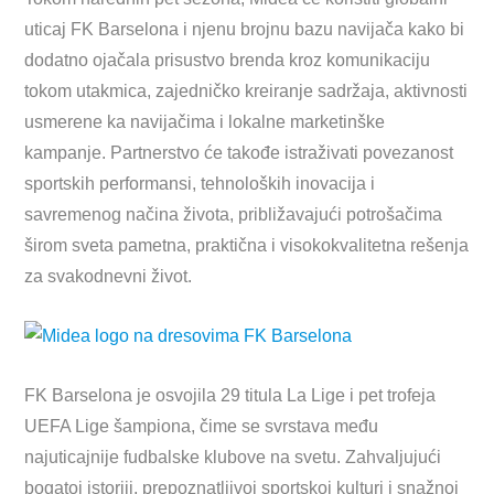
uticaj FK Barselona i njenu brojnu bazu navijača kako bi
dodatno ojačala prisustvo brenda kroz komunikaciju
tokom utakmica, zajedničko kreiranje sadržaja, aktivnosti
usmerene ka navijačima i lokalne marketinške
kampanje. Partnerstvo će takođe istraživati povezanost
sportskih performansi, tehnoloških inovacija i
savremenog načina života, približavajući potrošačima
širom sveta pametna, praktična i visokokvalitetna rešenja
za svakodnevni život.
FK Barselona je osvojila 29 titula La Lige i pet trofeja
UEFA Lige šampiona, čime se svrstava među
najuticajnije fudbalske klubove na svetu. Zahvaljujući
bogatoj istoriji, prepoznatljivoj sportskoj kulturi i snažnoj