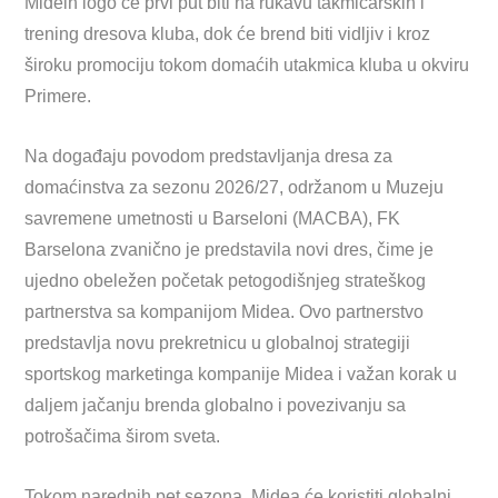
Midein logo će prvi put biti na rukavu takmičarskih i
trening dresova kluba, dok će brend biti vidljiv i kroz
široku promociju tokom domaćih utakmica kluba u okviru
Primere.
Na događaju povodom predstavljanja dresa za
domaćinstva za sezonu 2026/27, održanom u Muzeju
savremene umetnosti u Barseloni (MACBA), FK
Barselona zvanično je predstavila novi dres, čime je
ujedno obeležen početak petogodišnjeg strateškog
partnerstva sa kompanijom Midea. Ovo partnerstvo
predstavlja novu prekretnicu u globalnoj strategiji
sportskog marketinga kompanije Midea i važan korak u
daljem jačanju brenda globalno i povezivanju sa
potrošačima širom sveta.
Tokom narednih pet sezona, Midea će koristiti globalni