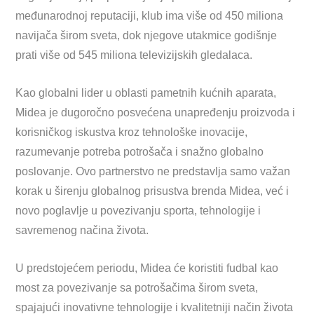
međunarodnoj reputaciji, klub ima više od 450 miliona
navijača širom sveta, dok njegove utakmice godišnje
prati više od 545 miliona televizijskih gledalaca.
Kao globalni lider u oblasti pametnih kućnih aparata,
Midea je dugoročno posvećena unapređenju proizvoda i
korisničkog iskustva kroz tehnološke inovacije,
razumevanje potreba potrošača i snažno globalno
poslovanje. Ovo partnerstvo ne predstavlja samo važan
korak u širenju globalnog prisustva brenda Midea, već i
novo poglavlje u povezivanju sporta, tehnologije i
savremenog načina života.
U predstojećem periodu, Midea će koristiti fudbal kao
most za povezivanje sa potrošačima širom sveta,
spajajući inovativne tehnologije i kvalitetniji način života