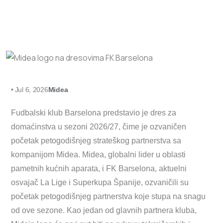
•
Jul 6, 2026
Midea
Fudbalski klub Barselona predstavio je dres za
domaćinstva u sezoni 2026/27, čime je ozvaničen
početak petogodišnjeg strateškog partnerstva sa
kompanijom Midea. Midea, globalni lider u oblasti
pametnih kućnih aparata, i FK Barselona, aktuelni
osvajač La Lige i Superkupa Španije, ozvaničili su
početak petogodišnjeg partnerstva koje stupa na snagu
od ove sezone. Kao jedan od glavnih partnera kluba,