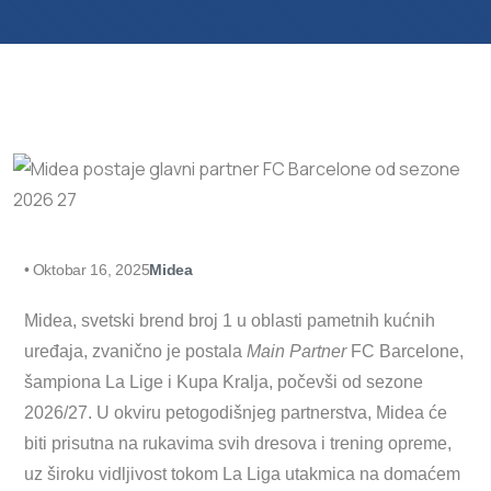
•
Oktobar 16, 2025
Midea
Midea, svetski brend broj 1 u oblasti pametnih kućnih
uređaja, zvanično je postala
Main Partner
FC Barcelone,
šampiona La Lige i Kupa Kralja, počevši od sezone
2026/27. U okviru petogodišnjeg partnerstva, Midea će
biti prisutna na rukavima svih dresova i trening opreme,
uz široku vidljivost tokom La Liga utakmica na domaćem