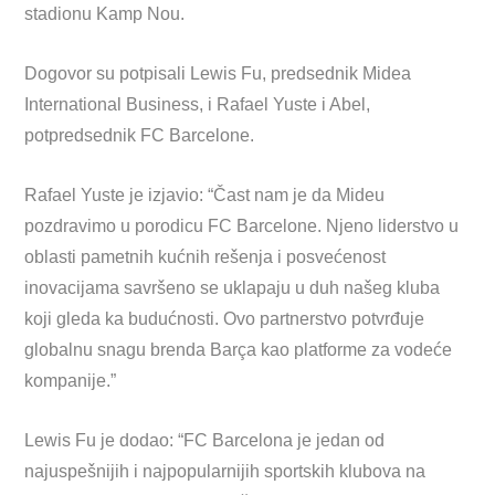
stadionu Kamp Nou.
Dogovor su potpisali Lewis Fu, predsednik Midea
International Business, i Rafael Yuste i Abel,
potpredsednik FC Barcelone.
Rafael Yuste je izjavio: “Čast nam je da Mideu
pozdravimo u porodicu FC Barcelone. Njeno liderstvo u
oblasti pametnih kućnih rešenja i posvećenost
inovacijama savršeno se uklapaju u duh našeg kluba
koji gleda ka budućnosti. Ovo partnerstvo potvrđuje
globalnu snagu brenda Barça kao platforme za vodeće
kompanije.”
Lewis Fu je dodao: “FC Barcelona je jedan od
najuspešnijih i najpopularnijih sportskih klubova na