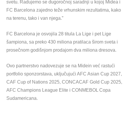
svetu. Radujemo se dugoročnoj saradnji u kojoj Midea i
FC Barcelona zajedno teže vrhunskim rezultatima, kako
na terenu, tako i van njega.”
FC Barcelona je osvojila 28 titula La Lige i pet Lige
šampiona, sa preko 430 miliona pratilaca širom sveta i
prosečnom godišnjom prodajom dva miliona dresova.
Ovo partnerstvo nadovezuje se na Midein već rastući
portfolio sponzorstava, uključujući AFC Asian Cup 2027,
CAF Cup of Nations 2025, CONCACAF Gold Cup 2025,
AFC Champions League Elite i CONMEBOL Copa
Sudamericana.